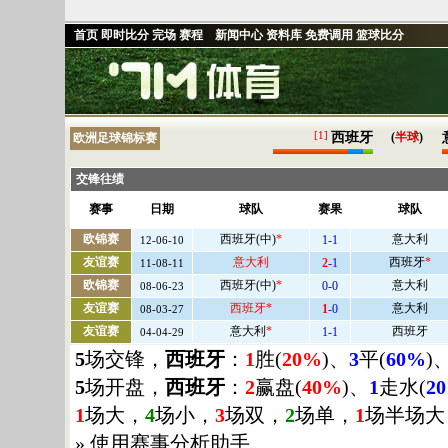
首页
即时比分
完场
赛程
新闻中心
资料库
免费调用
篮球比分
[1]
西班牙
(
半球
)
欧洲足球锦标赛
交锋往绩
赛事
日期
球队
赛果
球队
欧锦赛
西班牙
(中)
*
意大利
1-1
12-06-10
友谊赛
意大利
西班牙
*
2
-1
11-08-11
欧锦赛
西班牙
(中)
*
意大利
0-0
08-06-23
友谊赛
西班牙
*
意大利
1
-0
08-03-27
友谊赛
意大利
*
西班牙
1-1
04-04-29
5
场交锋，
西班牙
：
1
胜(
20%
)、
3
平(
60%
)
5
场开盘，
西班牙
：
2
赢盘(
40%
)、
1
走水(
2
1
场大，
4
场小，
3
场双，
2
场单，
1
场半场大
» 使用赛事分析助手