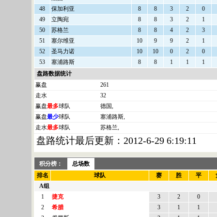
48
保加利亚
8
8
3
2
0
49
立陶宛
8
8
3
2
1
50
苏格兰
8
8
4
2
3
51
塞尔维亚
10
9
9
2
1
52
圣马力诺
10
10
0
2
0
53
塞浦路斯
8
8
1
1
1
盘路数据统计
赢盘
261
走水
32
赢盘
最多
球队
德国,
赢盘
最少
球队
塞浦路斯,
走水
最多
球队
苏格兰,
盘路统计最后更新：
2012-6-29 6:19:11
积分榜：
总场数
排名
球队
赛
胜
平
A组
1
捷克
3
2
0
2
希腊
3
1
1