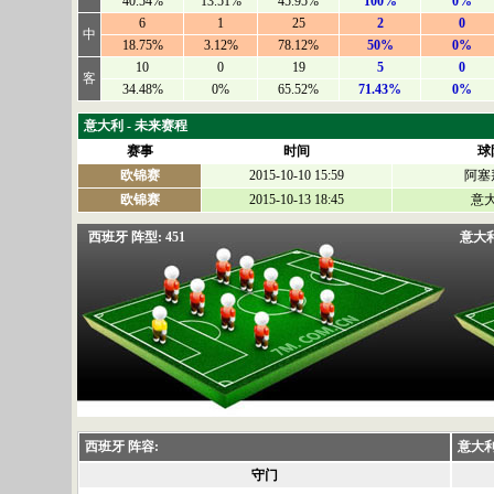
40.54%
13.51%
45.95%
100%
0%
6
1
25
2
0
中
18.75%
3.12%
78.12%
50%
0%
10
0
19
5
0
客
34.48%
0%
65.52%
71.43%
0%
意大利 - 未来赛程
赛事
时间
球
欧锦赛
2015-10-10 15:59
阿塞
欧锦赛
2015-10-13 18:45
意
西班牙 阵型: 451
意大利
西班牙 阵容:
意大利
守门