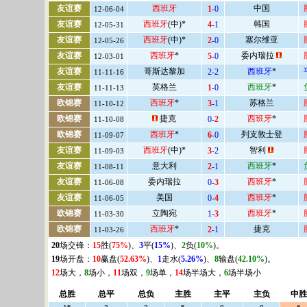
友谊赛
西班牙
中国
1
-0
12-06-04
友谊赛
西班牙
(中)
*
韩国
4
-1
12-05-31
友谊赛
西班牙
(中)
*
塞尔维亚
2
-0
12-05-26
友谊赛
西班牙
*
委内瑞拉
5
-0
12-03-01
友谊赛
哥斯达黎加
西班牙
*
2-2
11-11-16
友谊赛
英格兰
西班牙
*
1
-0
11-11-13
欧锦赛
西班牙
*
苏格兰
3
-1
11-10-12
欧锦赛
捷克
西班牙
*
0-
2
11-10-08
欧锦赛
西班牙
*
列支敦士登
6
-0
11-09-07
友谊赛
西班牙
(中)
*
智利
3
-2
11-09-03
友谊赛
意大利
西班牙
*
2
-1
11-08-11
友谊赛
委内瑞拉
西班牙
*
0-
3
11-06-08
友谊赛
美国
西班牙
*
0-
4
11-06-05
欧锦赛
立陶宛
西班牙
*
1-
3
11-03-30
欧锦赛
西班牙
*
捷克
2
-1
11-03-26
20
场交锋：
15
胜(
75%
)、
3
平(
15%
)、
2
负(
10%
)。
19
场开盘：
10
赢盘(
52.63%
)、
1
走水(
5.26%
)、
8
输盘(
42.10%
)。
12
场大，
8
场小，
11
场双，
9
场单，
14
场半场大，
6
场半场小
总胜
总平
总负
主胜
主平
主负
中胜