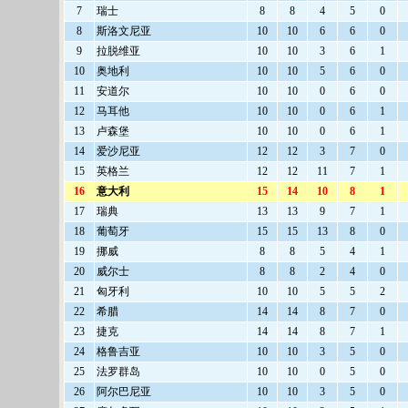
7
瑞士
8
8
4
5
0
8
斯洛文尼亚
10
10
6
6
0
9
拉脱维亚
10
10
3
6
1
10
奥地利
10
10
5
6
0
11
安道尔
10
10
0
6
0
12
马耳他
10
10
0
6
1
13
卢森堡
10
10
0
6
1
14
爱沙尼亚
12
12
3
7
0
15
英格兰
12
12
11
7
1
16
意大利
15
14
10
8
1
17
瑞典
13
13
9
7
1
18
葡萄牙
15
15
13
8
0
19
挪威
8
8
5
4
1
20
威尔士
8
8
2
4
0
21
匈牙利
10
10
5
5
2
22
希腊
14
14
8
7
0
23
捷克
14
14
8
7
1
24
格鲁吉亚
10
10
3
5
0
25
法罗群岛
10
10
0
5
0
26
阿尔巴尼亚
10
10
3
5
0