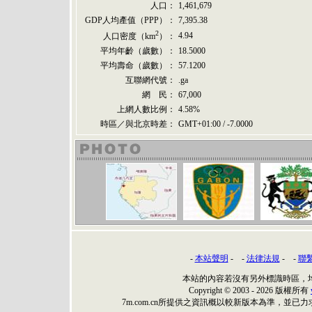
人口：
1,461,679
GDP人均產值（PPP）：
7,395.38
2
4.94
人口密度（km
）：
平均年齡（歲數）：
18.5000
平均壽命（歲數）：
57.1200
互聯網代號：
.ga
網 民：
67,000
上網人數比例：
4.58%
時區／與北京時差：
GMT+01:00 / -7.0000
-
本站聲明
- -
法律法規
- -
聯
本站的內容若沒有另外標識時區，
Copyright © 2003 - 2026 版權所有
7m.com.cn所提供之資訊概以較新版本為準，