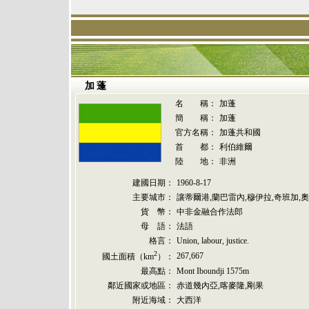
加蓬
名 稱：
加蓬
簡 稱：
加蓬
官方名稱：
加蓬共和國
首 都：
利伯維爾
陸 地：
非洲
建國日期：
1960-8-17
主要城市：
讓蒂爾港,蘭巴雷內,穆伊拉,奇班加,
貨 幣：
中非金融合作法郎
母 語：
法語
格言：
Union, labour, justice.
2
267,667
國土面積（km
）：
最高點：
Mont Iboundji 1575m
鄰近國家或地區：
赤道幾內亞,喀麥隆,剛果
附近海域：
大西洋