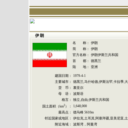
伊朗
名 称：
伊朗
简 称：
伊朗
官方名称：
伊朗伊斯兰共和国
首 都：
德黑兰
陆 地：
亚洲
建国日期：
1979-4-1
主要城市：
德黑兰,马什哈德,伊斯法罕,卡拉季,大
货 币：
裏亚尔
母 语：
波斯语
格言：
独立,自由,伊斯兰共和国
2
1,648,000
国土面积（km
）：
最高点：
德马峰 5610m
邻近国家或地区：
伊拉克,土耳其,阿塞拜疆,亚美尼亚,
附近海域：
波斯湾，阿曼湾