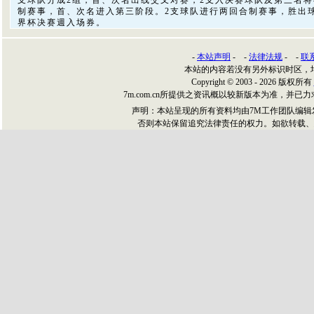
支球队分成2组，首、次名出线交叉对赛，2支入决赛球队及第三名
制赛事，首、次名进入第三阶段。2支球队进行两回合制赛事，胜出
界杯决赛週入场券。
-
本站声明
- -
法律法规
- -
联
本站的内容若没有另外标识时区，
Copyright © 2003 - 2026 版权所有
7m.com.cn所提供之资讯概以较新版本为准，
声明：本站呈现的所有资料均由7M工作团队编
否则本站保留追究法律责任的权力。如欲转载、