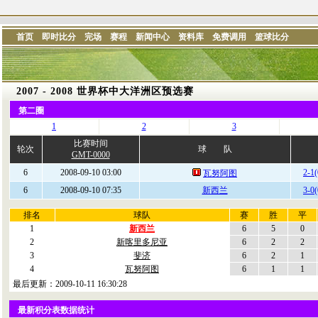
首页
即时比分
完场
赛程
新闻中心
资料库
免费调用
篮球比分
2007 - 2008 世界杯中大洋洲区预选赛
第二圈
1
2
3
比赛时间
轮次
球 队
GMT-0000
6
2008-09-10 03:00
2-1(
瓦努阿图
6
2008-09-10 07:35
新西兰
3-0(
排名
球队
赛
胜
平
1
新西兰
6
5
0
2
新喀里多尼亚
6
2
2
3
斐济
6
2
1
4
瓦努阿图
6
1
1
最后更新：
2009-10-11 16:30:28
最新积分表数据统计