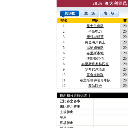
2026 澳大利亚
总场数
主 场
客 场
排名
球队
赛
1
昆士兰狮队
20
2
半岛电力
20
3
摩顿城精英
20
4
黄金海岸骑士
20
5
温纳姆狼队
20
6
布里斯本城
20
7
伊斯顿沙伯
20
8
布里斯班奥林匹克
20
9
罗奇代尔流浪
20
10
黄金海岸联
20
11
布里斯班狮吼青年队
20
12
魔法联合
20
最新积分表数据统计
已比赛之赛事
未比赛之赛事
主场勝出
平局
客场勝出