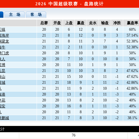
2026 中国超级联赛 - 盘路统计
主 场
客 场
总赛
开盘
上盘
赢盘
走水
输盘
净胜
赢盘率
三镇
20
20
6
12
0
8
4
60%
西海岸
21
21
8
12
0
9
3
57.14%
铜梁龙
21
21
8
11
3
7
4
52.38%
海牛
21
21
2
11
0
10
1
52.38%
津门虎
20
20
8
10
1
9
1
50%
铁人
20
20
7
10
0
10
0
50%
英博
20
20
11
10
1
9
1
50%
玉昆
21
21
10
10
3
8
2
47.62%
泰山
21
21
15
10
0
11
-1
47.62%
蓉城
21
21
18
9
1
11
-2
42.86%
队
21
21
11
9
2
10
-1
42.86%
海港
20
20
13
8
1
11
-3
40%
申花
20
20
13
8
2
10
-2
40%
国安
20
20
16
8
1
11
-3
40%
队
20
20
11
8
2
10
-2
40%
新鹏城
21
21
7
8
3
10
-2
38.1%
统计
76