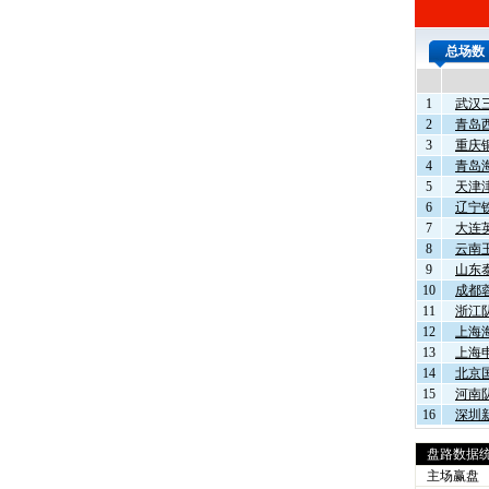
总场数
1
武汉
2
青岛
3
重庆
4
青岛
5
天津
6
辽宁
7
大连
8
云南
9
山东
10
成都
11
浙江
12
上海
13
上海
14
北京
15
河南
16
深圳
盘路数据
主场赢盘