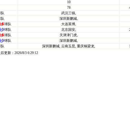
10
78
球队
武汉三镇,
球队
深圳新鹏城,
最多
球队
大连英博,
最少
球队
北京国安,
最多
球队
天津津门虎,
最少
球队
深圳新鹏城,
球队
深圳新鹏城, 云南玉昆, 重庆铜梁龙,
最后更新：
2026/8/3 6:29:12