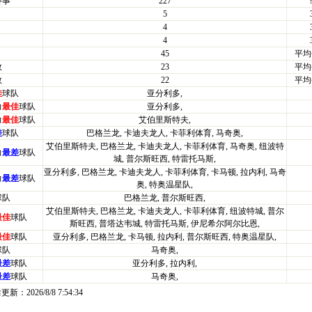
赛事
227
5
4
4
45
平均
数
23
平均
数
22
平均
佳
球队
亚分利多,
力
最佳
球队
亚分利多,
力
最佳
球队
艾伯里斯特夫,
差
球队
巴格兰龙, 卡迪夫龙人, 卡菲利体育, 马奇奥,
艾伯里斯特夫, 巴格兰龙, 卡迪夫龙人, 卡菲利体育, 马奇奥, 纽波特
力
最差
球队
城, 普尔斯旺西, 特雷托马斯,
亚分利多, 巴格兰龙, 卡迪夫龙人, 卡菲利体育, 卡马顿, 拉内利, 马奇
力
最差
球队
奥, 特奥温星队,
球队
巴格兰龙, 普尔斯旺西,
艾伯里斯特夫, 巴格兰龙, 卡迪夫龙人, 卡菲利体育, 纽波特城, 普尔
最佳
球队
斯旺西, 普塔达韦城, 特雷托马斯, 伊尼希尔阿尔比恩,
最佳
球队
亚分利多, 巴格兰龙, 卡马顿, 拉内利, 普尔斯旺西, 特奥温星队,
球队
马奇奥,
最差
球队
亚分利多, 拉内利,
最差
球队
马奇奥,
后更新：
2026/8/8 7:54:34