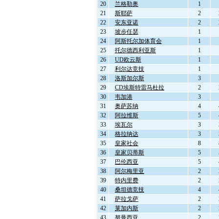
20
兰格勒奥
1
21
斯耶萨
2
22
安东亚诺
2
23
坡步任瑟
1
24
阿斯托尔加体育会
1
25
托尔德西利亚斯
1
26
UD欧云斯
1
27
利尔达竞技
1
28
洛斯加尔斯
3
29
CD埃斯特雷马杜拉
2
30
韦加港
3
31
奥萨苏纳
4
32
阿拉维斯
5
33
埃瓦尔
3
34
格拉纳达
3
35
皇家社会
8
36
皇家贝蒂斯
5
37
巴伦西亚
5
38
阿尔梅里亚
2
39
特内里费
2
40
桑坦德竞技
4
41
萨拉戈萨
2
42
莱加内斯
2
43
努曼西亚
2