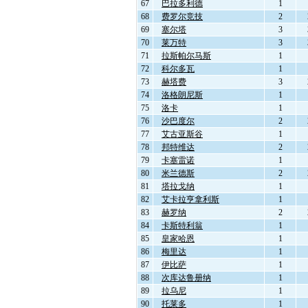
67
巴拉多利德
1
68
费罗尔竞技
2
69
塞尔塔
3
70
莱万特
3
71
拉斯帕尔马斯
1
72
科尔多瓦
1
73
赫塔费
3
74
洛格朗尼斯
1
75
洛卡
1
76
沙巴度尔
2
77
艾古亚斯谷
1
78
邦特维达
2
79
卡塞雷诺
1
80
米兰德斯
2
81
塔拉戈纳
1
82
艾卡拉亨拿利斯
1
83
赫罗纳
2
84
卡斯特利翁
1
85
皇家哈恩
1
86
梅里达
1
87
伊比萨
1
88
次库达鲁册纳
1
89
拉乌尼
1
90
托莱多
1