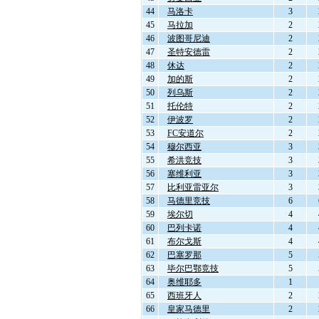
44
马洛卡
3
45
马拉加
2
46
波图哥尼迪
2
47
圣特安德雷
2
48
休达
2
49
加的斯
2
50
列乌斯
2
51
托伦特
2
52
伊波罗
2
53
FC安道尔
2
54
穆尔西亚
3
55
希洪竞技
3
56
塞维利亚
3
57
比利亚雷亚尔
3
58
马德里竞技
6
59
埃尔切
4
60
巴列卡诺
4
61
布尔戈斯
4
62
巴塞罗那
5
63
毕尔巴鄂竞技
5
64
奥维耶多
1
65
西班牙人
2
66
皇家马德里
2