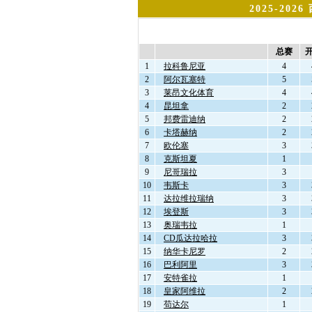
2025-20
总场数
总赛
1
拉科鲁尼亚
4
2
阿尔瓦塞特
5
3
莱昂文化体育
4
4
昆坦拿
2
5
邦费雷迪纳
2
6
卡塔赫纳
2
7
欧伦塞
3
8
克斯坦夏
1
9
尼哥瑞拉
3
10
韦斯卡
3
11
达拉维拉瑞纳
3
12
埃登斯
3
13
奥瑞韦拉
1
14
CD瓜达拉哈拉
3
15
纳华卡尼罗
2
16
巴利阿里
3
17
安特雀拉
1
18
皇家阿维拉
2
19
苟达尔
1