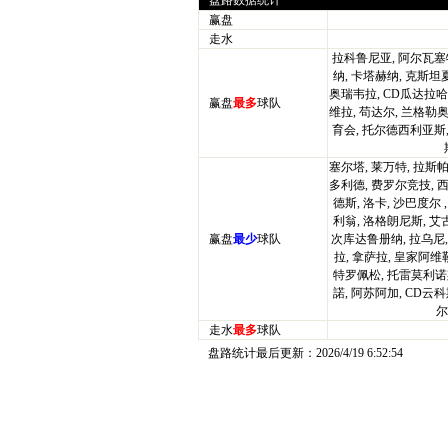
盘路数据统计
赢盘
走水
拉科鲁尼亚, 阿尔瓦塞特
纳, 卡塔赫纳, 克斯坦
奥瑞韦拉, CD瓜达拉哈
赢盘
最多
球队
维拉, 苟达尔, 兰格勒奥
育会, 托尔德西利亚斯,
塞尔塔, 莱万特, 拉斯帕
多利德, 费罗尔竞技, 西
德斯, 洛卡, 沙巴度尔
利翁, 洛格朗尼斯, 艾
赢盘
最少
球队
次库达鲁册纳, 拉乌尼,
拉, 拿萨拉, 皇家阿维
特罗佩松, 托雷莫利诺斯
諾, 阿苏阿加, CD云科
尔
走水
最多
球队
盘路统计最后更新：
2026/4/19 6:52:54