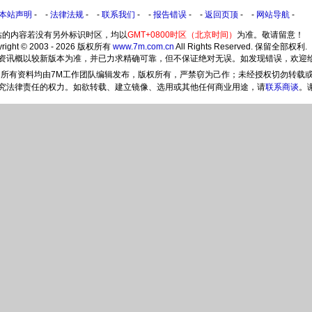
本站声明
- -
法律法规
- -
联系我们
- -
报告错误
- -
返回页顶
- -
网站导航
-
站的内容若没有另外标识时区，均以
GMT+0800时区（北京时间）
为准。敬请留意！
yright © 2003 - 2026 版权所有
www.7m.com.cn
All Rights Reserved. 保留全部权利.
所提供之资讯概以较新版本为准，并已力求精确可靠，但不保证绝对无误。如发现错误，欢迎
所有资料均由7M工作团队编辑发布，版权所有，严禁窃为己作；未经授权切勿转载
究法律责任的权力。如欲转载、建立镜像、选用或其他任何商业用途，请
联系商谈
。