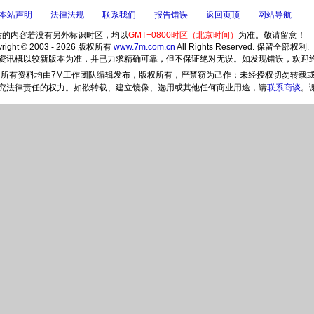
本站声明
- -
法律法规
- -
联系我们
- -
报告错误
- -
返回页顶
- -
网站导航
-
站的内容若没有另外标识时区，均以
GMT+0800时区（北京时间）
为准。敬请留意！
yright © 2003 - 2026 版权所有
www.7m.com.cn
All Rights Reserved. 保留全部权利.
所提供之资讯概以较新版本为准，并已力求精确可靠，但不保证绝对无误。如发现错误，欢迎
所有资料均由7M工作团队编辑发布，版权所有，严禁窃为己作；未经授权切勿转载
究法律责任的权力。如欲转载、建立镜像、选用或其他任何商业用途，请
联系商谈
。