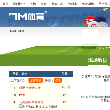
首页
即时比分
完场
赛程
新闻中心
资料库
免费调用
节目预
GMT+0800
沃尔夫斯堡
现场数据
号码
姓名
位置
10'
奥马尔·马穆什
(
扬尼
格哈
以下显示为：
比赛阵容
阵型：
433
1
科恩·卡斯特尔斯
守门员
20
巴库
后卫
43'
扬尼克·格哈特
(
帕
克·维
4
马克桑斯·拉克鲁瓦
后卫