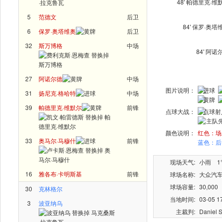
48'
帕德里克·维
5
范德文
后卫
84'
保罗·奥塔
6
保罗·奥塔维奥
后卫
32
斯万博格
中场
84'
阿诺
27
阿诺尔德
中场
图片说明：
进球
31
扬尼克·格哈特
中场
黄牌
39
帕德里克·维默尔
前锋
点球大战：
点球
主队
颜色说明：
红色：场
33
奥马尔·马穆什
前锋
蓝色：后
现场天气:
小雨 1℃ 
16
雅各布·卡明斯基
前锋
球场名称:
大众汽车竞
球场容量:
30,000
30
克林格尔
当地时间:
03-05 1
3
波亚纳乌
主裁判:
Daniel 