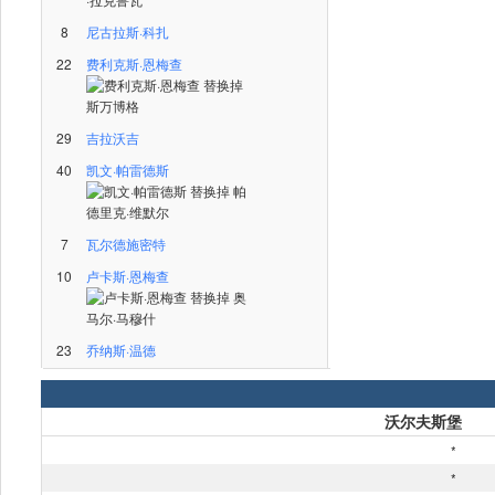
8
尼古拉斯·科扎
22
费利克斯·恩梅查
29
吉拉沃吉
40
凯文·帕雷德斯
7
瓦尔德施密特
10
卢卡斯·恩梅查
23
乔纳斯·温德
沃尔夫斯堡
*
*