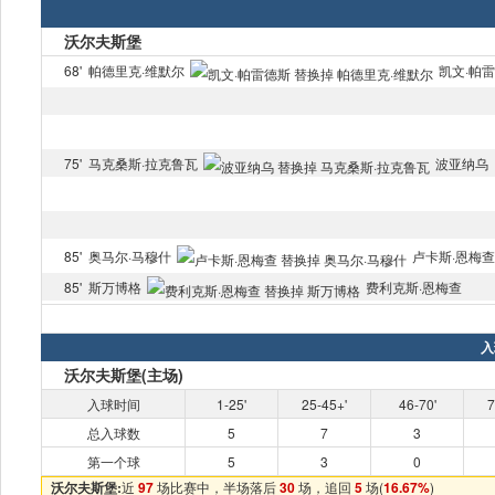
沃尔夫斯堡
68'
帕德里克·维默尔
凯文·帕
75'
马克桑斯·拉克鲁瓦
波亚纳乌
85'
奥马尔·马穆什
卢卡斯·恩梅查
85'
斯万博格
费利克斯·恩梅查
入
沃尔夫斯堡
(主场)
入球时间
1-25'
25-45+'
46-70'
7
总入球数
5
7
3
第一个球
5
3
0
沃尔夫斯堡:
近
97
场比赛中，半场落后
30
场，追回
5
场(
16.67%
)