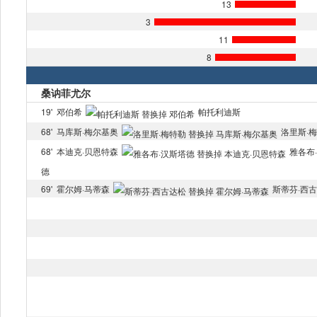
13
3
11
8
桑讷菲尤尔
19'
邓伯希
帕托利迪斯
68'
马库斯·梅尔基奥
洛里斯·
68'
本迪克·贝恩特森
雅各布
德
69'
霍尔姆·马蒂森
斯蒂芬·西