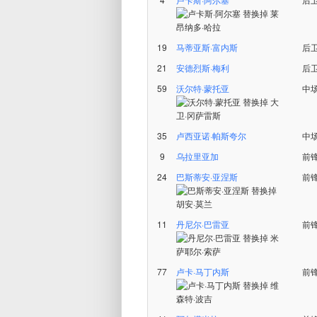
19
马蒂亚斯·富内斯
后
21
安德烈斯·梅利
后
59
沃尔特·蒙托亚
中
35
卢西亚诺·帕斯夸尔
中
9
乌拉里亚加
前
24
巴斯蒂安·亚涅斯
前
11
丹尼尔·巴雷亚
前
77
卢卡·马丁内斯
前