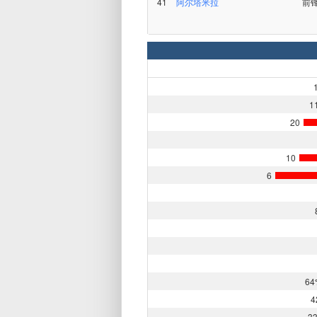
41
阿尔塔米拉
前
1
20
10
6
64
4
3