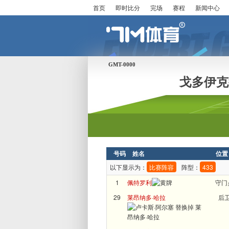
首页
即时比分
完场
赛程
新闻中心
GMT-0000
戈多伊克
号码
姓名
位置
以下显示为：
比赛阵容
阵型：
433
1
佩特罗利
守门
29
莱昂纳多·哈拉
后