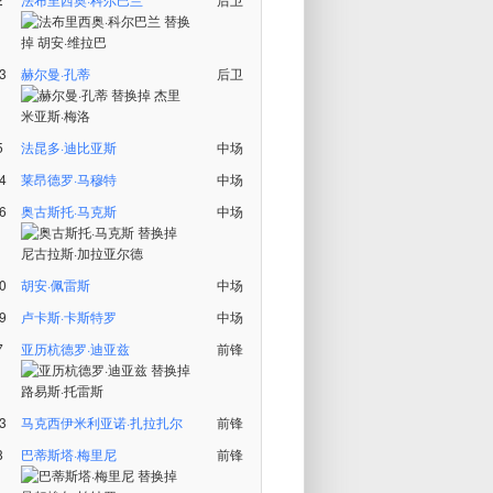
3
赫尔曼·孔蒂
后卫
5
法昆多·迪比亚斯
中场
4
莱昂德罗·马穆特
中场
6
奥古斯托·马克斯
中场
0
胡安·佩雷斯
中场
9
卢卡斯·卡斯特罗
中场
7
亚历杭德罗·迪亚兹
前锋
3
马克西伊米利亚诺·扎拉扎尔
前锋
8
巴蒂斯塔·梅里尼
前锋