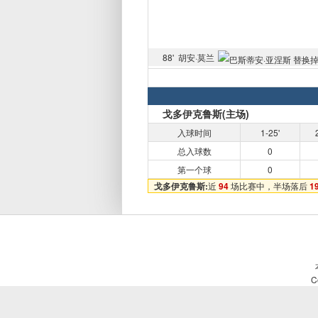
88'
胡安·莫兰
戈多伊克鲁斯
(主场)
入球时间
1-25'
总入球数
0
第一个球
0
戈多伊克鲁斯:
近
94
场比赛中，半场落后
1
C
7m.com.c
声明：本站呈