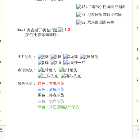
卫
45+1'
诺韦尔托·布里亚斯科
3
卫
78'
尼古拉斯·加拉亚尔德
卫
82'
尼尔森·因斯弗兰
2
1-2
90+1'
奥古斯丁·奥兹门迪
(
罗伯托·费尔南德斯
)
场
1
图片说明：
进球
点球
乌龙球
点球射失
3
场
黄牌
红牌
两黄变一红
点球大战：
点球射入
点球射失
主队先点
客队先点
3
场
颜色说明：
红色：首发球员
蓝色：后备球员
锋
黑色：停赛球员
3
灰色：伤病球员
绿色：其它原因缺阵球员
锋
锋
1
员
卫