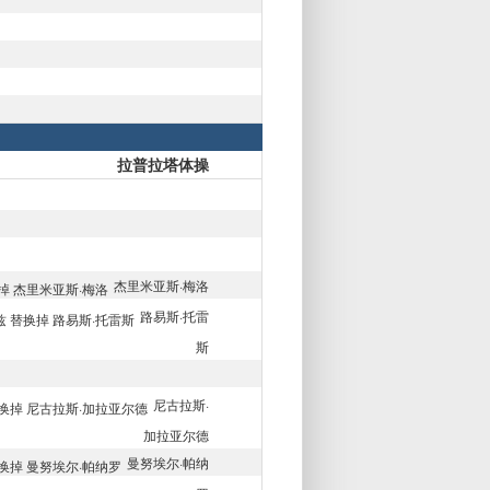
拉普拉塔体操
杰里米亚斯·梅洛
路易斯·托雷
斯
尼古拉斯·
加拉亚尔德
曼努埃尔·帕纳