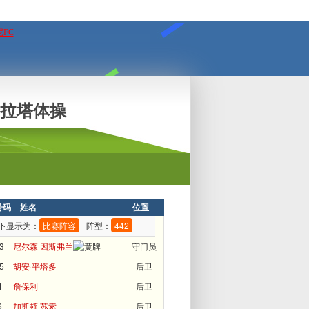
拉塔体操
号码
姓名
位置
下显示为：
比赛阵容
阵型：
442
3
尼尔森·因斯弗兰
守门员
5
胡安·平塔多
后卫
4
詹保利
后卫
6
加斯顿·苏索
后卫