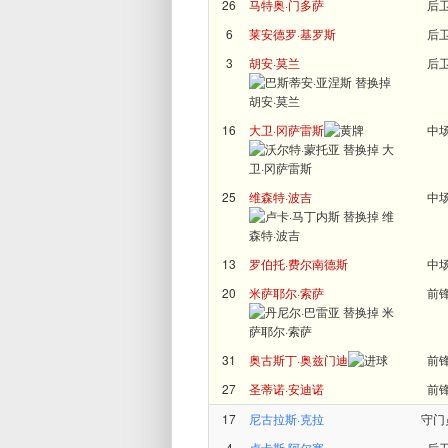
26
马特奥·门多萨
后
6
莱安德罗·基罗斯
后
3
胡安·莫兰
后
16
大卫·冈萨雷斯
中
25
维森特·波吉
中
13
罗伯托·费尔南德斯
中
20
米萨耶尔·索萨
前
31
奥古斯丁·奥兹门迪
前
27
圣蒂诺·安迪诺
前
17
尼古拉斯·克拉
守门
4
卢卡斯·阿尔塞
后