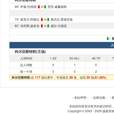
69'
萨森·托维德
贾登·威廉姆斯
74'
基里尔·利斯比
奥武拉·爱德华兹
82'
埃利斯·扬多洛
威尔·古德温
入
科尔切斯特联
(主场)
入球时间
1-25'
25-45+'
46-70'
7
总入球数
5
1
5
第一个球
3
0
2
科尔切斯特联:
近
117
场比赛中，半场落后
39
场，追回
20
场(
51.28%
)
-
本站声明
- -
法律法规
- -
本站的内容若没有另外标识时区
Copyright © 2003 - 2026 版权所