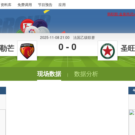
资料库
免费调用
节目预告
应用
2025-11-08 21:00
法国乙级联赛
0 - 0
勒芒
圣旺
现场数据
数据分析
|