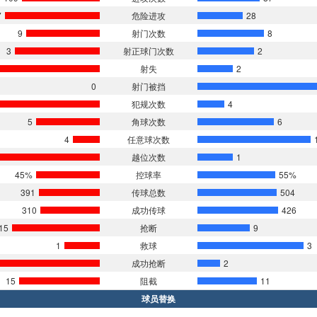
7
危险进攻
28
9
射门次数
8
3
射正球门次数
2
射失
2
0
射门被挡
犯规次数
4
5
角球次数
6
4
任意球次数
越位次数
1
45%
控球率
55%
391
传球总数
504
310
成功传球
426
15
抢断
9
1
救球
3
成功抢断
2
15
阻截
11
球员替换