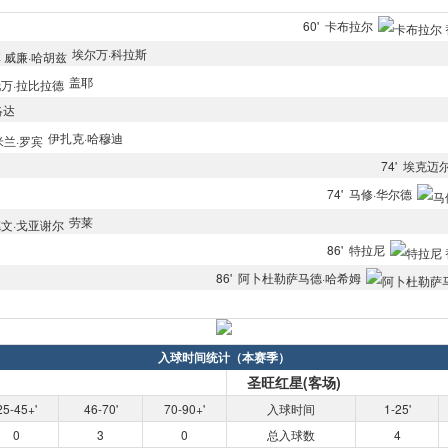
60'
卡布拉尔
埃尔万·科拉斯
盖耶
洛达
伊扎克·哈穆迪
74'
埃克迈
74'
马修·华尔德
劳莱
86'
特拉尼
86'
阿卜杜勒萨马德·哈希姆
入球时间统计（本赛季）
圣旺红星
(客场)
25-45+'
46-70'
70-90+'
入球时间
1-25'
0
3
0
总入球数
4