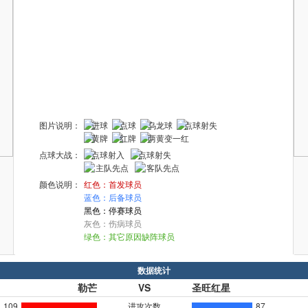
图片说明：
进球
点球
乌龙球
点球射失
黄牌
红牌
两黄变一红
点球大战：
点球射入
点球射失
主队先点
客队先点
颜色说明：
红色：首发球员
蓝色：后备球员
黑色：停赛球员
灰色：伤病球员
绿色：其它原因缺阵球员
数据统计
勒芒
VS
圣旺红星
109
进攻次数
87