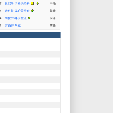
7
达尼洛·伊格纳坚科
中场
9
米科拉·库哈雷维奇
前锋
4
阿拉萨纳·伊拉让
前锋
1
罗伯特·马克
前锋