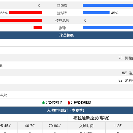
0
红牌数
55%
控球率
45%
传球总数
0
1
救球
球员替换
78'
阿拉
奥
82'
达
82'
米科
拉泽尔
入球时间统计（本赛季）
布拉迪斯拉发
(客场)
25-45+'
46-70'
70-90+'
入球时间
1-25'