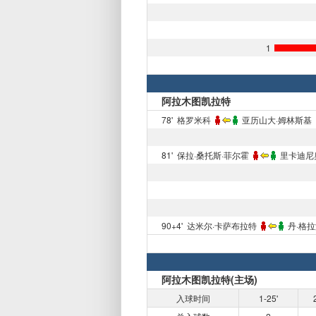
1
阿拉木图凯拉特
78'
格罗米科
亚历山大·姆林斯基
81'
保拉·桑托斯·菲尔霍
里卡迪尼
90+4'
达米尔·卡萨布拉特
丹·格
阿拉木图凯拉特
(主场)
入球时间
1-25'