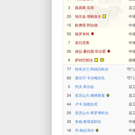
3
路易斯·马塔
后
20
埃尔金·塔帕洛夫
中
15
欧弗里·阿拉德
中
55
格罗米科
中
7
若日尼奥
中
26
保拉·桑托斯·菲尔霍
中
9
萨特巴耶夫
前
77
特米尔兰·阿纳贝科夫
守门
82
塞尔汗·卡尔梅尔扎
守门
5
列夫·库尔金
后
24
亚历山大·姆林斯基
后
44
卢卡·加德拉尼
后
25
亚历山大·希罗博科夫
后
33
朱格·斯塔诺耶夫
中
18
丹·格拉泽尔
中