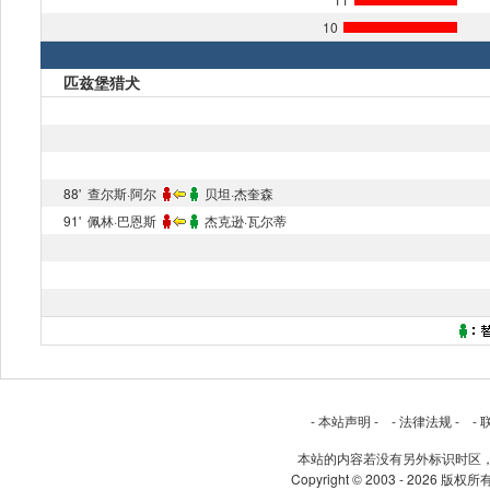
10
匹兹堡猎犬
88'
查尔斯·阿尔
贝坦·杰奎森
91'
佩林·巴恩斯
杰克逊·瓦尔蒂
-
本站声明
- -
法律法规
- -
本站的内容若没有另外标识时区
Copyright © 2003 - 2026 版权所