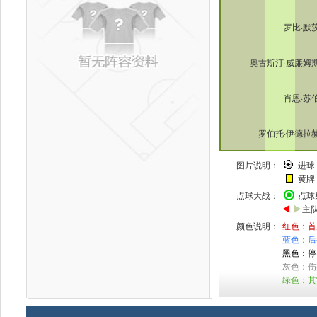
罗比·默
奥古斯汀·威廉姆
肖恩·苏
罗伯托·伊德拉
图片说明：
进
黄
点球大战：
点
主
颜色说明：
红色：首
蓝色：后
黑色：停
灰色：伤
绿色：其