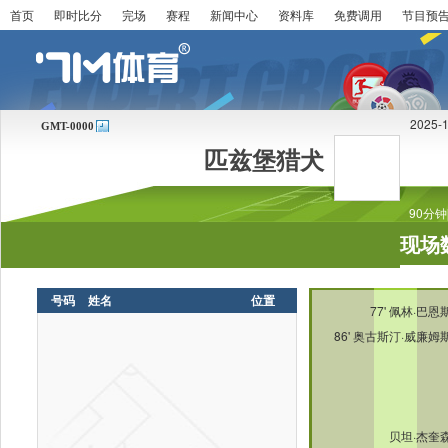
首页
即时比分
完场
赛程
新闻中心
资料库
免费调用
节目预
2025-
GMT-0000
匹兹堡猎犬
90分钟[
现场
号码
姓名
位置
77'
佩林·巴恩
86'
奥古斯汀·威廉姆
贝坦·杰奎