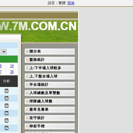
語言：繁體
简体
積分表
盤路統計
8
19
上/下半場入球較多
7
38
上,下盤全場入球
分析
半全場統計
入球總數及單雙數
球隊總入球數
最常見賽果
攻守統計
神射手榜