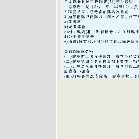
日本職業足球甲級聯賽(J1)積分規則
1.每隊勝一場得3分，平一場得1分，負
2.聯賽結束，積分多的隊名次靠前
3.如果兩隊或兩隊以上積分相等，依下
a)淨勝球
b)總進球數
c)相互戰績(相互對戰積分，相互對戰
d)公平競賽積分
e)抽簽(只有涉及到亞精英賽和降級情
亞戰&降級名額
(一)聯賽前三名直接參加下賽季亞精英
(二)聯賽第四五名直接參加下賽季亞精
(三)天皇盃冠軍直接參加下賽季亞冠
級聯賽小組賽
(四)J1聯賽共20支隊伍，聯賽倒數三名