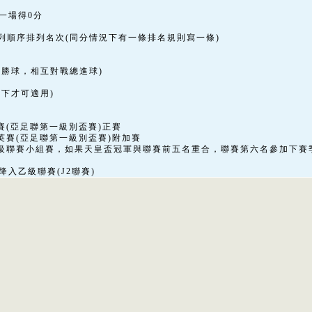
一場得0分
列順序排列名次(同分情況下有一條排名規則寫一條)
淨勝球，相互對戰總進球)
況下才可適用)
賽(亞足聯第一級別盃賽)正賽
英賽(亞足聯第一級別盃賽)附加賽
二級聯賽小組賽，如果天皇盃冠軍與聯賽前五名重合，聯賽第六名參加下賽
降入乙級聯賽(J2聯賽)