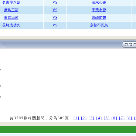
名古屋八鯨
VS
清水心跳
廣島三箭
VS
千葉市原
東京綠茵
VS
川崎前鋒
長崎成功丸
VS
京都不死鳥
)
)
)
共3705條相關新聞，分為309頁：
[1]
[2]
[3]
[4]
[5]
[6]
[7]
[8]