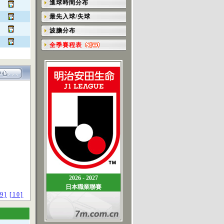
進球時間分布
最先入球/失球
波膽分布
全季賽程表
2026 - 2027
日本職業聯賽
[9]
[10]