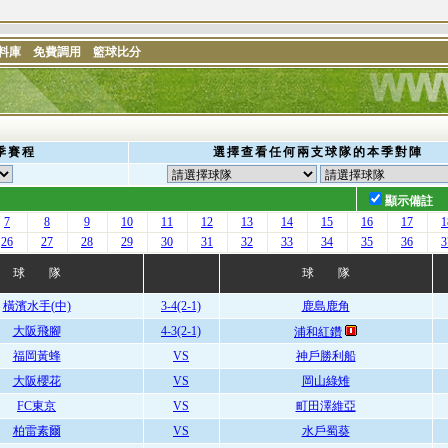
料庫
免費調用
籃球比分
季賽程
選擇查看任何兩支球隊的本季對陣
顯示備註
7
8
9
10
11
12
13
14
15
16
17
1
26
27
28
29
30
31
32
33
34
35
36
3
球 隊
球 隊
橫濱水手(中)
3-4(2-1)
鹿島鹿角
大阪飛腳
4-3(2-1)
浦和紅鑽
福岡黃蜂
VS
神戶勝利船
大阪櫻花
VS
岡山綠雉
FC東京
VS
町田澤維亞
柏雷素爾
VS
水戶蜀葵