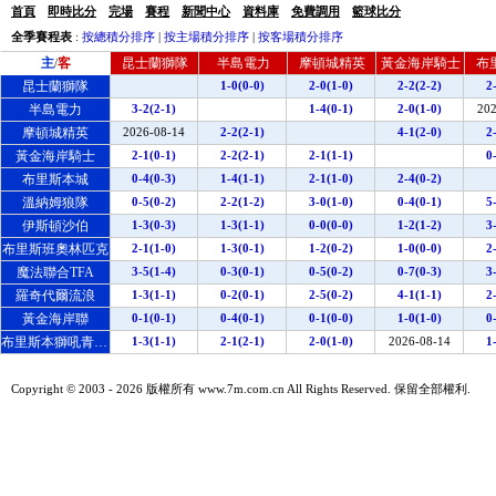
首頁
即時比分
完場
賽程
新聞中心
資料庫
免費調用
籃球比分
全季賽程表
:
按總積分排序
|
按主場積分排序
|
按客場積分排序
主
客
昆士蘭獅隊
半島電力
摩頓城精英
黃金海岸騎士
布
/
昆士蘭獅隊
1-0(0-0)
2-0(1-0)
2-2(2-2)
2
半島電力
3-2(2-1)
1-4(0-1)
2-0(1-0)
202
摩頓城精英
2026-08-14
2-2(2-1)
4-1(2-0)
2
黃金海岸騎士
2-1(0-1)
2-2(2-1)
2-1(1-1)
0
布里斯本城
0-4(0-3)
1-4(1-1)
2-1(1-0)
2-4(0-2)
溫納姆狼隊
0-5(0-2)
2-2(1-2)
3-0(1-0)
0-4(0-1)
5
伊斯頓沙伯
1-3(0-3)
1-3(1-1)
0-0(0-0)
1-2(1-2)
3
布里斯班奧林匹克
2-1(1-0)
1-3(0-1)
1-2(0-2)
1-0(0-0)
2
魔法聯合TFA
3-5(1-4)
0-3(0-1)
0-5(0-2)
0-7(0-3)
3
羅奇代爾流浪
1-3(1-1)
0-2(0-1)
2-5(0-2)
4-1(1-1)
2
黃金海岸聯
0-1(0-1)
0-4(0-1)
0-1(0-0)
1-0(1-0)
0
布里斯本獅吼青年隊
1-3(1-1)
2-1(2-1)
2-0(1-0)
2026-08-14
1
Copyright © 2003 -
2026 版權所有 www.7m.com.cn All Rights Reserved. 保留全部權利.