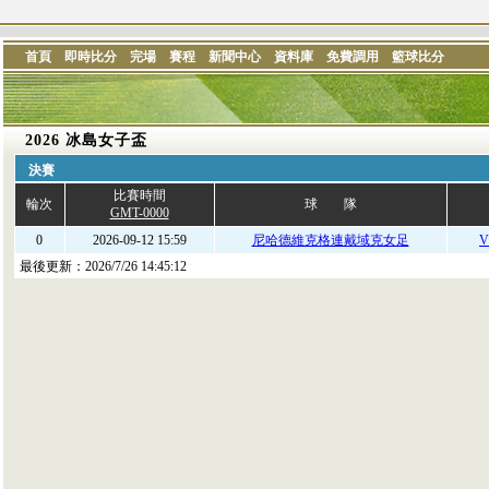
首頁
即時比分
完場
賽程
新聞中心
資料庫
免費調用
籃球比分
2026 冰島女子盃
決賽
比賽時間
輪次
球 隊
GMT-0000
0
2026-09-12 15:59
尼哈德維克格連戴域克女足
V
最後更新：
2026/7/26 14:45:12