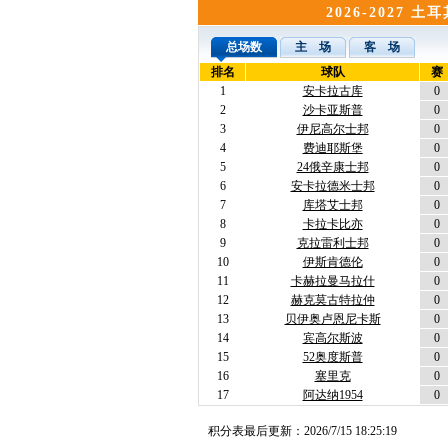
2026-2027 
总场数
主 场
客 场
排名
球队
赛
1
安卡拉古库
0
2
沙卡亚斯普
0
3
伊尼高尔士邦
0
4
费迪耶斯堡
0
5
24俄辛康士邦
0
6
安卡拉德米士邦
0
7
库塔艾士邦
0
8
卡拉卡比亦
0
9
克拉雷利士邦
0
10
伊斯肯德伦
0
11
卡赫拉曼马拉什
0
12
赫克莫古特拉仲
0
13
贝伊奥卢恩尼卡斯
0
14
宾高尔斯波
0
15
52奥度斯普
0
16
塞里克
0
17
阿达纳1954
0
积分表最后更新：
2026/7/15 18:25:19