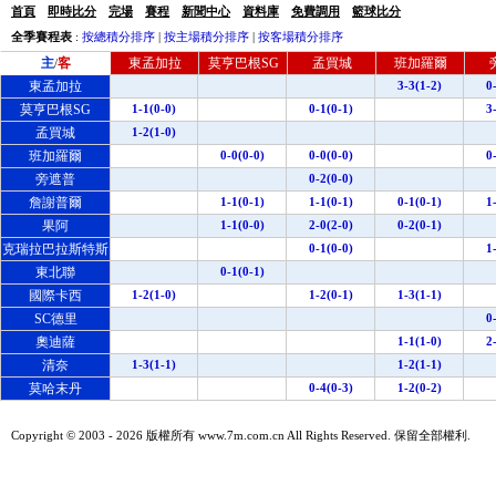
首頁
即時比分
完場
賽程
新聞中心
資料庫
免費調用
籃球比分
全季賽程表
:
按總積分排序
|
按主場積分排序
|
按客場積分排序
主
客
東孟加拉
莫亨巴根SG
孟買城
班加羅爾
/
東孟加拉
3-3(1-2)
0
莫亨巴根SG
1-1(0-0)
0-1(0-1)
3
孟買城
1-2(1-0)
班加羅爾
0-0(0-0)
0-0(0-0)
0
旁遮普
0-2(0-0)
詹謝普爾
1-1(0-1)
1-1(0-1)
0-1(0-1)
1
果阿
1-1(0-0)
2-0(2-0)
0-2(0-1)
克瑞拉巴拉斯特斯
0-1(0-0)
1
東北聯
0-1(0-1)
國際卡西
1-2(1-0)
1-2(0-1)
1-3(1-1)
SC德里
0
奧迪薩
1-1(1-0)
2
清奈
1-3(1-1)
1-2(1-1)
莫哈末丹
0-4(0-3)
1-2(0-2)
Copyright © 2003 -
2026 版權所有 www.7m.com.cn All Rights Reserved. 保留全部權利.