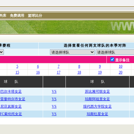
料库
免费调用
篮球比分
季赛程
选择查看任何两支球队的本季对阵
显示备注
5
6
7
8
9
10
15
16
17
18
19
20
球 队
球 队
巴尔卡塔女足
VS
苏比雅可联女足
费雷曼特尔市女足
VS
珀斯阿祖里女足
尼旦岚斯女足
VS
现代西方学院女足
FC索伦托女足
VS
珀斯红星女足