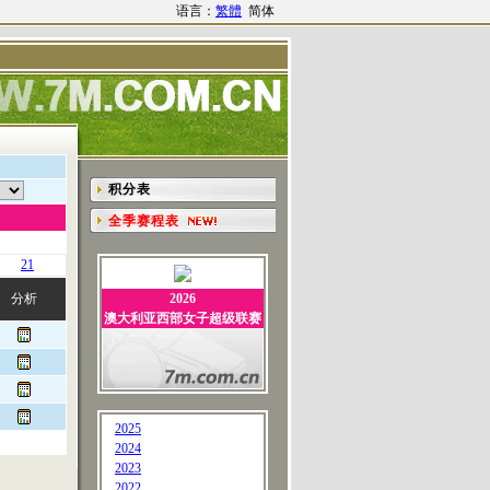
语言：
繁體
简体
积分表
全季赛程表
21
分析
2026
澳大利亚西部女子超级联赛
2025
2024
2023
2022