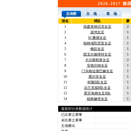
2026-2027
总场数
主 场
客 场
排名
球队
赛
1
埃森舍纳贝克女足
2
2
波鸿女足
1
3
SC桑德女足
1
4
柏林域陀尼亚女足
1
5
梅彭女足
1
6
因戈尔施塔特女足
1
7
卡尔斯耶拿女足
2
8
安德尔纳女足
1
9
门兴格拉德巴赫女足
1
10
图尔宾女足
1
11
科隆B队女足
1
12
法兰克福B队女足
1
13
霍芬海姆女足B队
1
14
柏林赫塔女足
1
最新积分表数据统计
已比赛之赛事
未比赛之赛事
主场勝出