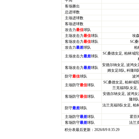
平局
客场勝出
总进球数
主场进球数
客场进球数
攻击力
最佳
球队
主场攻击力
最佳
球队
埃森
客场攻击力
最佳
球队
SC
攻击力
最差
球队
柏
SC桑德女足, 柏林域
主场攻击力
最差
球队
安德尔纳女足, 波鸿女足
客场攻击力
最差
球队
姆女足B队, 科隆B
防守
最佳
球队
波鸿
SC桑德女足, 柏林域
主场防守
最佳
球队
兰克福B队女足,
安德尔纳女足, 波鸿女
客场防守
最佳
球队
隆B队
法兰克福B队女足, 柏
防守
最差
球队
主场防守
最差
球队
霍芬海
客场防守
最差
球队
法兰克
积分表最后更新：
2026/8/9 8:35:29