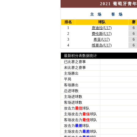
2021 葡萄牙青
总场数
主 场
客 场
排名
球队
赛
1
唐迪拉(U17)
6
2
费伦斯(U17)
6
3
希亚(U17)
6
4
维塞岛(U17)
6
最新积分表数据统计
已比赛之赛事
未比赛之赛事
主场勝出
平局
客场勝出
总进球数
主场进球数
客场进球数
攻击力
最佳
球队
主场攻击力
最佳
球队
客场攻击力
最佳
球队
攻击力
最差
球队
主场攻击力
最差
球队