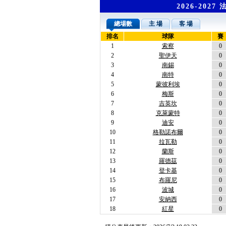
2026-202
總場數
主 場
客 場
排名
球隊
賽
1
索察
0
2
聖伊天
0
3
南錫
0
4
南特
0
5
蒙彼利埃
0
6
梅斯
0
7
吉英坎
0
8
克萊蒙特
0
9
迪安
0
10
格勒諾布爾
0
11
拉瓦勒
0
12
蘭斯
0
13
羅德茲
0
14
登卡基
0
15
布羅尼
0
16
波城
0
17
安納西
0
18
紅星
0