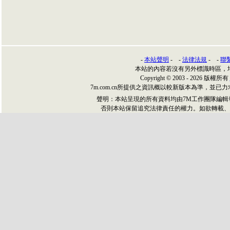
-
本站聲明
- -
法律法規
- -
聯
本站的內容若沒有另外標識時區，
Copyright © 2003 - 2026 版權所有
7m.com.cn所提供之資訊概以較新版本為準，
聲明：本站呈現的所有資料均由7M工作團隊編
否則本站保留追究法律責任的權力。如欲轉載、