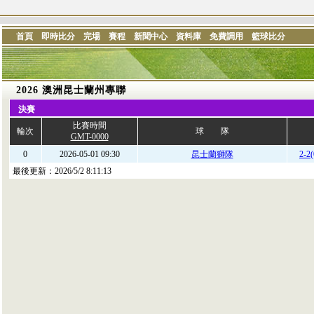
首頁
即時比分
完場
賽程
新聞中心
資料庫
免費調用
籃球比分
2026 澳洲昆士蘭州專聯
決賽
比賽時間
輪次
球 隊
GMT-0000
0
2026-05-01 09:30
昆士蘭獅隊
2-2(
最後更新：
2026/5/2 8:11:13