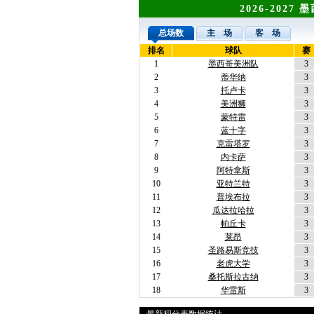
2026-202
总场数
主 场
客 场
排名
球队
赛
1
墨西哥美洲队
3
2
蒂华纳
3
3
托卢卡
3
4
美洲狮
3
5
蒙特雷
3
6
蓝十字
3
7
克雷塔罗
3
8
内卡萨
3
9
阿特拿斯
3
10
亚特兰特
3
11
普埃布拉
3
12
瓜达拉哈拉
3
13
帕丘卡
3
14
莱昂
3
15
圣路易斯竞技
3
16
老虎大学
3
17
桑托斯拉古纳
3
18
华雷斯
3