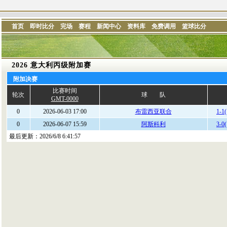
首页
即时比分
完场
赛程
新闻中心
资料库
免费调用
篮球比分
2026 意大利丙级附加赛
附加决赛
比赛时间
轮次
球 队
GMT-0000
0
2026-06-03 17:00
布雷西亚联合
1-1(
0
2026-06-07 15:59
阿斯科利
3-0(
最后更新：
2026/6/8 6:41:57