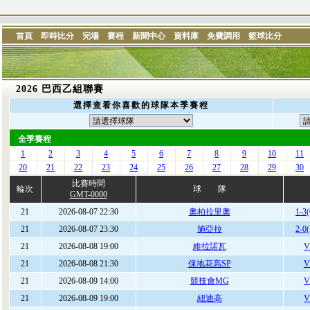
首頁
即時比分
完場
賽程
新聞中心
資料庫
免費調用
籃球比分
2026 巴西乙組聯賽
選擇查看你喜歡的球隊本季賽程
全季賽程
1
2
3
4
5
6
7
8
9
10
11
20
21
22
23
24
25
26
27
28
29
30
比賽時間
輪次
球 隊
GMT-0000
21
2026-08-07 22:30
奧柏拉里奧
1-3(
21
2026-08-07 23:30
施亞拉
2-0(
21
2026-08-08 19:00
維拉諾瓦
V
21
2026-08-08 21:30
保地花高SP
V
21
2026-08-09 14:00
競技會MG
V
21
2026-08-09 19:00
紐迪高
V