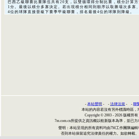
巴西乙級聯賽比賽隊伍共有20支，以雙循環得分制比賽，積分計算
1分。最後以積分多寡決定。若出現積分相同則順序以取勝場次多寡
4位的球隊直接晉級下賽季甲級聯賽，排名最後4位的球隊則降級。
-
本站聲明
- -
法律法規
- -
聯
本站的內容若沒有另外標識時區，
Copyright © 2003 - 2026 版權所有
7m.com.cn所提供之資訊概以較新版本為準，
聲明：本站呈現的所有資料均由7M工作團隊編
否則本站保留追究法律責任的權力。如欲轉載、