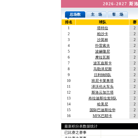
2026-2027
总场数
主 场
客 场
排名
球队
赛
1
塔特拉
2
2
柏沙卡
2
3
沙莫林
2
4
扑雷索夫
2
5
波赫隆尼
2
6
摩拉瓦斯
2
7
波瓦兹斯卡
2
8
马勒泽尼斯
2
9
日利纳B队
2
10
班尼卡莱奥塔
2
11
泽沃伦火车头
2
12
斯洛云加兰塔
2
13
布拉迪斯拉发B队
2
14
哈美尼
2
15
国际巴迪斯拉华
2
16
MFK巴耶卡
2
最新积分表数据统计
已比赛之赛事