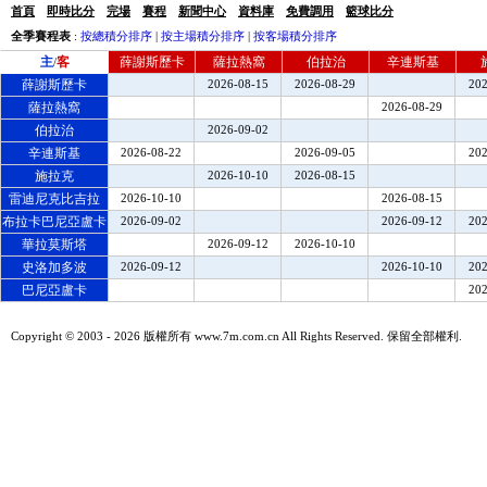
首頁
即時比分
完場
賽程
新聞中心
資料庫
免費調用
籃球比分
全季賽程表
:
按總積分排序
|
按主場積分排序
|
按客場積分排序
主
客
薛謝斯歷卡
薩拉熱窩
伯拉治
辛連斯基
/
薛謝斯歷卡
2026-08-15
2026-08-29
202
薩拉熱窩
2026-08-29
伯拉治
2026-09-02
辛連斯基
2026-08-22
2026-09-05
202
施拉克
2026-10-10
2026-08-15
雷迪尼克比吉拉
2026-10-10
2026-08-15
布拉卡巴尼亞盧卡
2026-09-02
2026-09-12
202
華拉莫斯塔
2026-09-12
2026-10-10
史洛加多波
2026-09-12
2026-10-10
202
巴尼亞盧卡
202
Copyright © 2003 -
2026 版權所有 www.7m.com.cn All Rights Reserved. 保留全部權利.