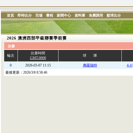
首頁
即時比分
完場
賽程
新聞中心
資料庫
免費調用
籃球比分
2026 澳洲西部甲級聯賽季前賽
決賽
比賽時間
輪次
球 隊
GMT-0000
0
2026-03-07 11:15
弗羅瑞特
4-1(
最後更新：
2026/3/8 8:58:46