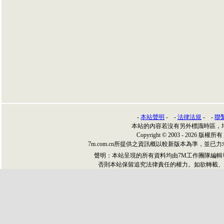
-
本站聲明
- -
法律法規
- -
聯
本站的內容若沒有另外標識時區，
Copyright © 2003 - 2026 版權所有
7m.com.cn所提供之資訊概以較新版本為準，
聲明：本站呈現的所有資料均由7M工作團隊編
否則本站保留追究法律責任的權力。如欲轉載、