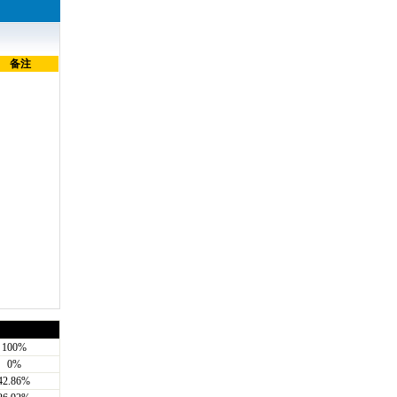
备注
100%
0%
42.86%