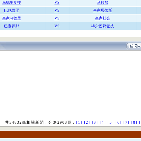
马德里竞技
VS
马拉加
巴伦西亚
VS
皇家贝蒂斯
皇家马德里
VS
皇家社会
巴塞罗那
VS
毕尔巴鄂竞技
共34832條相關新聞，分為2903頁：
[1]
[2]
[3]
[4]
[5]
[6]
[7]
[8]