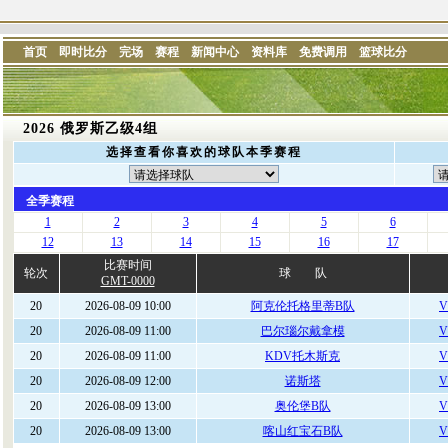
首页
即时比分
完场
赛程
新闻中心
资料库
免费调用
篮球比分
2026 俄罗斯乙级4组
选择查看你喜欢的球队本季赛程
全季赛程
1
2
3
4
5
6
12
13
14
15
16
17
比赛时间
轮次
球 队
GMT-0000
20
2026-08-09 10:00
阿克伦托格里蒂B队
V
20
2026-08-09 11:00
巴尔瑙尔戴拿模
V
20
2026-08-09 11:00
KDV托木斯克
V
20
2026-08-09 12:00
诺斯塔
V
20
2026-08-09 13:00
奥伦堡B队
V
20
2026-08-09 13:00
喀山红宝石B队
V