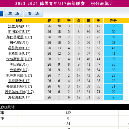
2023-2024 德国青年U17南部联赛 - 积分表统计
主 场
客 场
球队
赛
胜
平
负
得
失
积分
法兰克福(U17)
26
20
3
3
82
42
63
斯图加特(U17)
26
18
5
3
86
30
59
拜仁慕尼黑(U17)
26
19
2
5
75
25
59
纽伦堡(U17)
26
16
5
5
66
44
53
霍芬海姆(U17)
26
13
4
9
67
52
43
奥格斯堡(U17)
26
12
5
9
57
40
41
卡尔斯鲁厄(U17)
26
11
4
11
40
41
37
美因兹(U17)
26
9
8
9
41
47
35
弗赖堡(U17)
26
9
5
12
36
54
32
凯泽斯劳滕(U17)
26
7
2
17
43
60
23
雷根斯堡(U17)
26
6
4
16
34
85
22
慕尼黑1860(U17)
26
6
3
17
38
73
21
因戈尔施塔特(U17)
26
6
2
18
31
71
20
海登海默(U17)
26
1
6
19
31
63
9
表数据统计
赛事
182
赛事
0
84