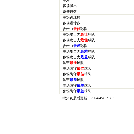
平局
客场勝出
总进球数
主场进球数
客场进球数
攻击力
最佳
球队
主场攻击力
最佳
球队
客场攻击力
最佳
球队
攻击力
最差
球队
主场攻击力
最差
球队
客场攻击力
最差
球队
防守
最佳
球队
主场防守
最佳
球队
客场防守
最佳
球队
防守
最差
球队
主场防守
最差
球队
客场防守
最差
球队
积分表最后更新：
2024/4/28 7:38:51