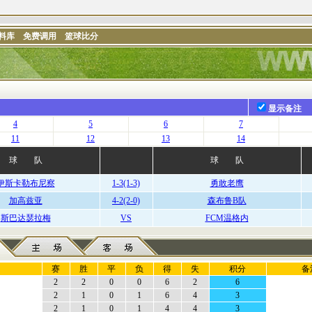
料库
免费调用
篮球比分
显示备注
4
5
6
7
11
12
13
14
球 队
球 队
伊斯卡勒布尼察
1-3(1-3)
勇敢老鹰
加高兹亚
4-2(2-0)
森布鲁B队
斯巴达瑟拉梅
VS
FCM温格内
赛
胜
平
负
得
失
积分
备
2
2
0
0
6
2
6
2
1
0
1
6
4
3
2
1
0
1
4
4
3