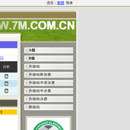
语言：
繁體
简体
A组
15
B组
升级组
分析
升级组附加赛
升级组半准决赛
升级组半决赛
升级组决赛
降级组
注