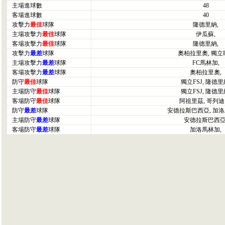
主場進球數
48
客場進球數
40
攻擊力
最佳
球隊
隆德里納,
主場攻擊力
最佳
球隊
伊瓜蘇,
客場攻擊力
最佳
球隊
隆德里納,
攻擊力
最差
球隊
奧柏拉里奧, 獨立F
主場攻擊力
最差
球隊
FC馬林加,
客場攻擊力
最差
球隊
奧柏拉里奧,
防守
最佳
球隊
獨立FSJ, 隆德里
主場防守
最佳
球隊
獨立FSJ, 隆德里
客場防守
最佳
球隊
阿祖里茲, 哥列迪
防守
最差
球隊
安德拉斯巴西亞, 加洛
主場防守
最差
球隊
安德拉斯巴西亞
客場防守
最差
球隊
加洛馬林加,