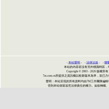
-
本站聲明
- -
法律法規
- -
聯
本站的內容若沒有另外標識時區，
Copyright © 2003 - 2026 版權所有
7m.com.cn所提供之資訊概以較新版本為準，
聲明：本站呈現的所有資料均由7M工作團隊編
否則本站保留追究法律責任的權力。如欲轉載、