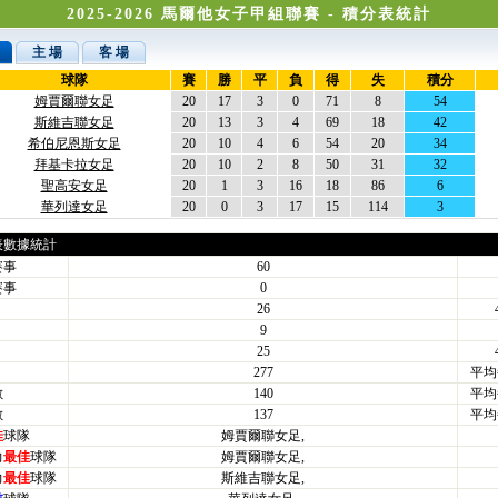
2025-2026 馬爾他女子甲組聯賽 - 積分表統計
主 場
客 場
球隊
賽
勝
平
負
得
失
積分
姆賈爾聯女足
20
17
3
0
71
8
54
斯維吉聯女足
20
13
3
4
69
18
42
希伯尼恩斯女足
20
10
4
6
54
20
34
拜基卡拉女足
20
10
2
8
50
31
32
聖高安女足
20
1
3
16
18
86
6
華列達女足
20
0
3
17
15
114
3
表數據統計
賽事
60
賽事
0
26
9
25
277
平均
數
140
平均
數
137
平均
佳
球隊
姆賈爾聯女足,
力
最佳
球隊
姆賈爾聯女足,
力
最佳
球隊
斯維吉聯女足,