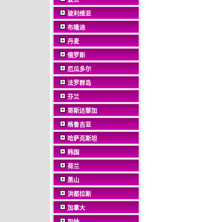
波兰
玻利维亚
布隆迪
丹麦
俄罗斯
厄瓜多尔
法罗群岛
芬兰
哥斯达黎加
格鲁吉亚
哈萨克斯坦
韩国
荷兰
黑山
洪都拉斯
加拿大