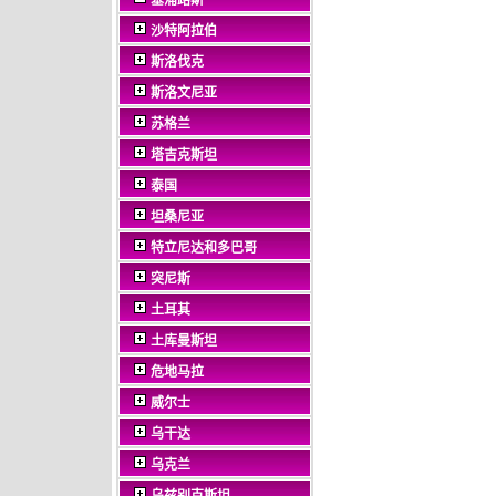
塞浦路斯
沙特阿拉伯
斯洛伐克
斯洛文尼亚
苏格兰
塔吉克斯坦
泰国
坦桑尼亚
特立尼达和多巴哥
突尼斯
土耳其
土库曼斯坦
危地马拉
威尔士
乌干达
乌克兰