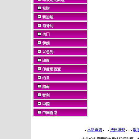
乌兹别克斯坦
希腊
新加坡
匈牙利
也门
伊朗
以色列
印度
印度尼西亚
约旦
越南
智利
中国
中国香港
-
本站声明
- -
法律法规
- -
联