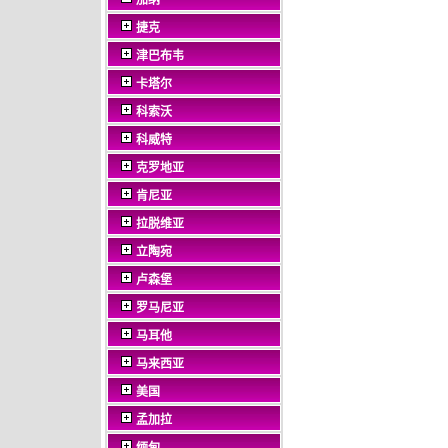
加纳
捷克
津巴布韦
卡塔尔
科索沃
科威特
克罗地亚
肯尼亚
拉脱维亚
立陶宛
卢森堡
罗马尼亚
马耳他
马来西亚
美国
孟加拉