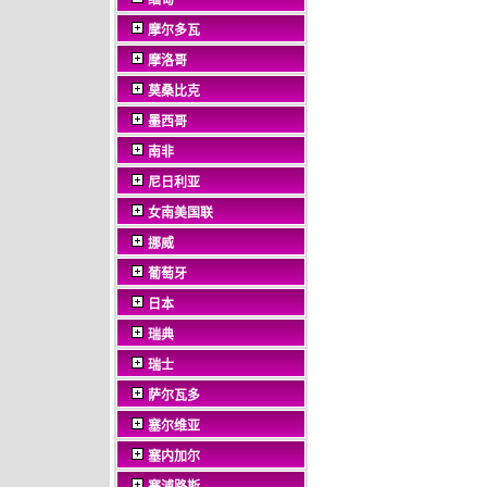
缅甸
摩尔多瓦
摩洛哥
莫桑比克
墨西哥
南非
尼日利亚
女南美国联
挪威
葡萄牙
日本
瑞典
瑞士
萨尔瓦多
塞尔维亚
塞内加尔