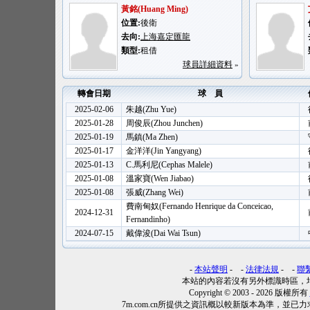
黃銘(Huang Ming)
位置:
後衛
去向:
上海嘉定匯龍
類型:
租借
球員詳細資料
»
轉會日期
球 員
2025-02-06
朱越(Zhu Yue)
2025-01-28
周俊辰(Zhou Junchen)
2025-01-19
馬鎮(Ma Zhen)
2025-01-17
金洋洋(Jin Yangyang)
2025-01-13
C.馬利尼(Cephas Malele)
2025-01-08
溫家寶(Wen Jiabao)
2025-01-08
張威(Zhang Wei)
費南甸奴(Fernando Henrique da Conceicao,
2024-12-31
Fernandinho)
2024-07-15
戴偉浚(Dai Wai Tsun)
-
本站聲明
- -
法律法規
- -
聯
本站的內容若沒有另外標識時區，
Copyright © 2003 - 2026 版權所有
7m.com.cn所提供之資訊概以較新版本為準，