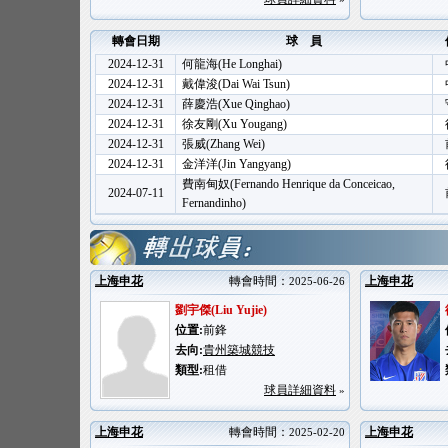
轉會日期
球 員
2024-12-31
何龍海(He Longhai)
2024-12-31
戴偉浚(Dai Wai Tsun)
2024-12-31
薛慶浩(Xue Qinghao)
2024-12-31
徐友剛(Xu Yougang)
2024-12-31
張威(Zhang Wei)
2024-12-31
金洋洋(Jin Yangyang)
費南甸奴(Fernando Henrique da Conceicao,
2024-07-11
Fernandinho)
上海申花
轉會時間：
上海申花
2025-06-26
劉宇傑(Liu Yujie)
位置:
前鋒
去向:
貴州築城競技
類型:
租借
球員詳細資料
»
上海申花
轉會時間：
上海申花
2025-02-20