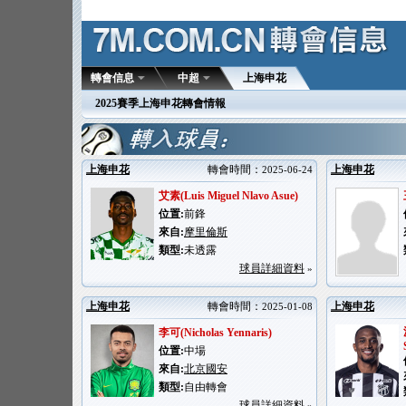
轉會信息
中超
上海申花
2025賽季上海申花轉會情報
上海申花
轉會時間：
上海申花
2025-06-24
艾素(Luis Miguel Nlavo Asue)
位置:
前鋒
來自:
摩里倫斯
類型:
未透露
球員詳細資料
»
上海申花
轉會時間：
上海申花
2025-01-08
李可(Nicholas Yennaris)
位置:
中場
來自:
北京國安
類型:
自由轉會
球員詳細資料
»