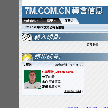
轉會信息
西甲
艾爾切
2024-2025賽季艾爾切轉會情報
暫無數據
艾爾切
轉會時間：
2025-06-30
G.華里拉(German Valera)
位置:
前鋒
去向:
華倫西亞
類型:
租借結束
球員詳細資料
»